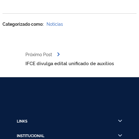
Categorizado como:
Notícias
Navegação
Próximo Post
de
IFCE divulga edital unificado de auxílios
Post
LINKS
INSTITUCIONAL