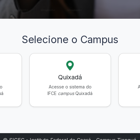
Selecione o Campus
Quixadá
do
Acesse o sistema do
A
uá
IFCE
campus
Quixadá